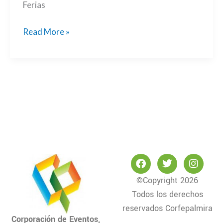
Ferias
Read More »
F
T
I
a
w
n
c
i
s
©Copyright 2026
e
t
t
Todos los derechos
b
t
a
o
e
g
reservados Corfepalmira
o
r
r
Corporación de Eventos,