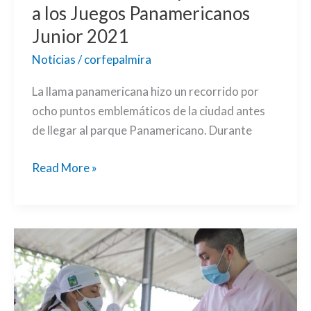
Juegos
a los Juegos Panamericanos
Panamericanos
Junior 2021
Junior
Noticias
/
corfepalmira
2021
La llama panamericana hizo un recorrido por
ocho puntos emblemáticos de la ciudad antes
de llegar al parque Panamericano. Durante
Read More »
Palmiranos
podrán
abastecerse
de