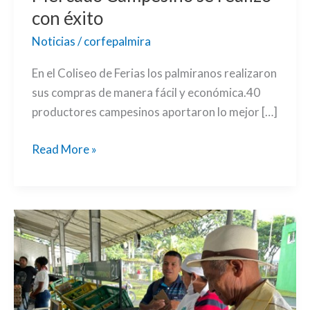
con éxito
Noticias
/
corfepalmira
En el Coliseo de Ferias los palmiranos realizaron
sus compras de manera fácil y económica.40
productores campesinos aportaron lo mejor […]
Read More »
El
segundo
Mercado
Campesino
del