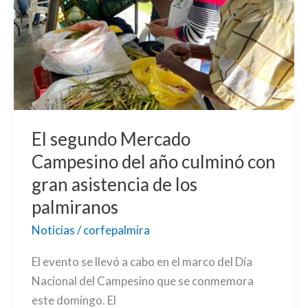
año
culminó
con
gran
asistencia
de
los
El segundo Mercado
palmiranos
Campesino del año culminó con
gran asistencia de los
palmiranos
Noticias
/
corfepalmira
El evento se llevó a cabo en el marco del Día
Nacional del Campesino que se conmemora
este domingo. El