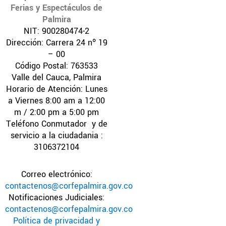
k
a
Ferias y Espectáculos de
m
Palmira
NIT: 900280474-2
Dirección: Carrera 24 nº 19
– 00
Código Postal: 763533
Valle del Cauca, Palmira
Horario de Atención: Lunes
a Viernes 8:00 am a 12:00
m / 2:00 pm a 5:00 pm
Teléfono Conmutador y de
servicio a la ciudadania :
3106372104
Correo electrónico:
contactenos@corfepalmira.gov.co
Notificaciones Judiciales:
contactenos@corfepalmira.gov.co
Política de privacidad y