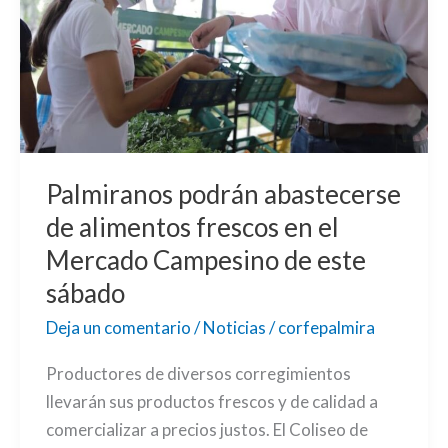
alimentos
frescos
en
el
Mercado
Campesino
de
Palmiranos podrán abastecerse
este
de alimentos frescos en el
sábado
Mercado Campesino de este
sábado
Deja un comentario
/
Noticias
/
corfepalmira
Productores de diversos corregimientos
llevarán sus productos frescos y de calidad a
comercializar a precios justos. El Coliseo de