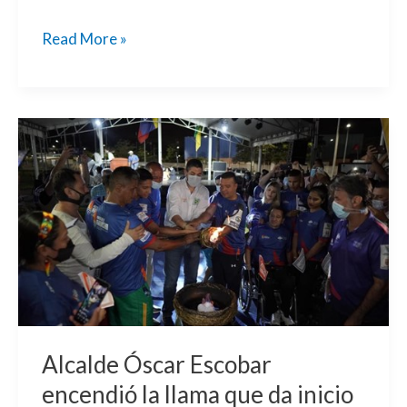
Read More »
Alcalde
Óscar
Escobar
encendió
la
llama
que
da
inicio
a
Alcalde Óscar Escobar
los
encendió la llama que da inicio