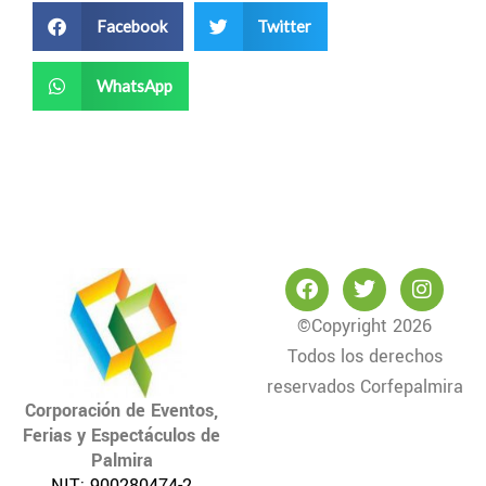
Facebook
Twitter
WhatsApp
F
T
I
a
w
n
c
i
s
©Copyright 2026
e
t
t
Todos los derechos
b
t
a
o
e
g
reservados Corfepalmira
o
r
r
Corporación de Eventos,
k
a
Ferias y Espectáculos de
m
Palmira
NIT: 900280474-2