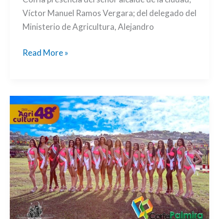
Víctor Manuel Ramos Vergara; del delegado del
Ministerio de Agricultura, Alejandro
Read More »
Las
candidatas
cívicas
se
tomaron
La
Buitrera