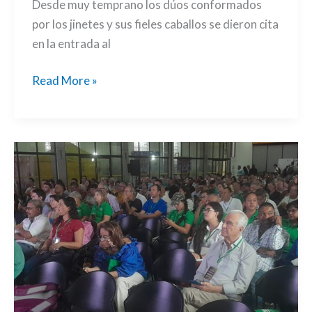
Desde muy temprano los dúos conformados
por los jinetes y sus fieles caballos se dieron cita
en la entrada al
Read More »
La
Fiesta
de
la
Agricultura
se
mueve
al
ritmo