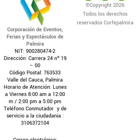
c
i
s
©Copyright 2026
e
t
t
Todos los derechos
b
t
a
o
e
g
reservados Corfepalmira
o
r
r
Corporación de Eventos,
k
a
Ferias y Espectáculos de
m
Palmira
NIT: 900280474-2
Dirección: Carrera 24 nº 19
– 00
Código Postal: 763533
Valle del Cauca, Palmira
Horario de Atención: Lunes
a Viernes 8:00 am a 12:00
m / 2:00 pm a 5:00 pm
Teléfono Conmutador y de
servicio a la ciudadania :
3106372104
Correo electrónico: