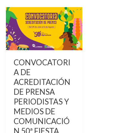
CONVOCATORIA
DE
ACREDITACIÓN
DE
PRENSA
PERIODISTAS
Y
CONVOCATORI
MEDIOS
A DE
DE
ACREDITACIÓN
COMUNICACIÓN
DE PRENSA
50ª
PERIODISTAS Y
FIESTA
MEDIOS DE
NACIONAL
DE
COMUNICACIÓ
LA
N 50ª FIESTA