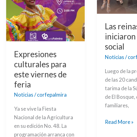
Las reina
iniciaron
social
Expresiones
Noticias
/
cor
culturales para
Luego de la p
este viernes de
de las 20 cand
feria
tarima de la 
Noticias
/
corfepalmira
de El Bosque,
familiares,
Ya se vive la Fiesta
Nacional de la Agricultura
Read More »
en su edición No. 48. La
programación arranca con