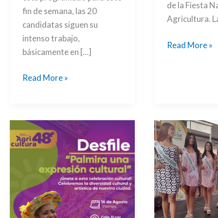
de la Fiesta N
fin de semana, las 20
Agricultura. L
candidatas siguen su
intenso trabajo,
Read More »
básicamente en […]
Read More »
Expresiones
Las
culturales
reinas
para
cívicas
este
iniciaron
viernes
su
de
labor
feria
social