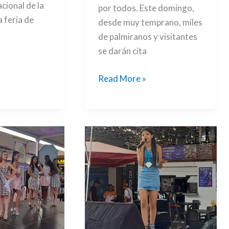
acional de la
por todos. Este domingo,
a feria de
desde muy temprano, miles
de palmiranos y visitantes
se darán cita
Read More »
Primera
eliminatoria
de
‘La
Voz
Sing’