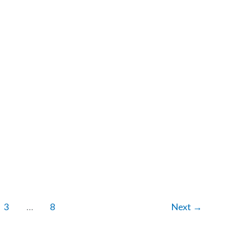
3
…
8
Next
→