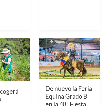
De
nuevo
la
Feria
Equina
Grado
B
De nuevo la Feria
en
acogerá
la
Equina Grado B
o
48ª
en la 48ª Fiesta