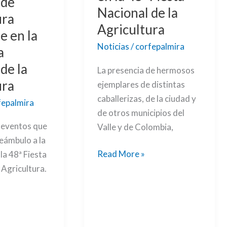
 de
Fiesta
Nacional de la
ura
Nacional
Agricultura
de
e en la
la
Noticias
/
corfepalmira
a
Agricultura
de la
La presencia de hermosos
ura
ejemplares de distintas
caballerizas, de la ciudad y
fepalmira
de otros municipios del
s eventos que
Valle y de Colombia,
eámbulo a la
Read More »
 la 48ª Fiesta
 Agricultura.