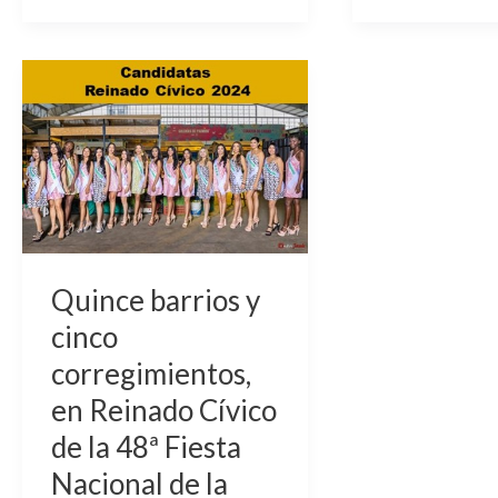
Quince
barrios
y
cinco
corregimientos,
en
Reinado
Cívico
Quince barrios y
de
cinco
la
corregimientos,
48ª
en Reinado Cívico
Fiesta
de la 48ª Fiesta
Nacional
Nacional de la
de