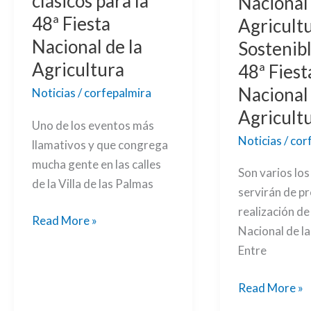
clásicos para la
Nacional
clásicos
Fiesta
48ª Fiesta
Agricult
para
Nacional
Nacional de la
la
de
Sostenibl
48ª
la
Agricultura
48ª Fiest
Fiesta
Agricultura
Nacional 
Noticias
/
corfepalmira
Nacional
Agricult
de
Uno de los eventos más
la
Noticias
/
cor
llamativos y que congrega
Agricultura
mucha gente en las calles
Son varios lo
de la Villa de las Palmas
servirán de pr
realización de
Read More »
Nacional de la
Entre
Read More »