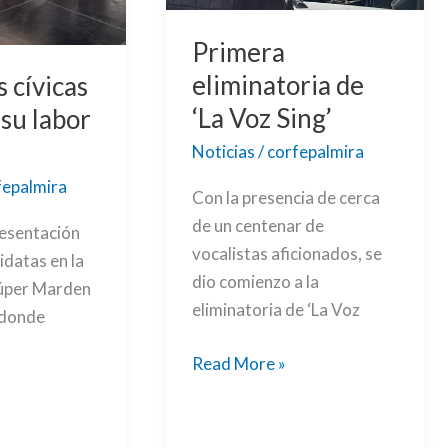
Primera
eliminatoria de
s cívicas
‘La Voz Sing’
 su labor
Noticias
/
corfepalmira
fepalmira
Con la presencia de cerca
de un centenar de
resentación
vocalistas aficionados, se
idatas en la
dio comienzo a la
Súper Marden
eliminatoria de ‘La Voz
 donde
Read More »