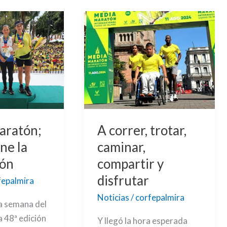
A
correr,
trotar,
caminar,
compartir
y
disfrutar
aratón;
A correr, trotar,
ne la
caminar,
ión
compartir y
disfrutar
fepalmira
Noticias
/
corfepalmira
a semana del
a 48ª edición
Y llegó la hora esperada