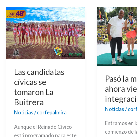
Las
Pasó
candidatas
la
cívicas
maratón;
se
ahora
tomaron
viene
La
la
Buitrera
integración
Las candidatas
Pasó la m
cívicas se
ahora vie
tomaron La
integrac
Buitrera
Noticias
/
cor
Noticias
/
corfepalmira
Entramos en l
Aunque el Reinado Cívico
comienzo de l
está programado para este