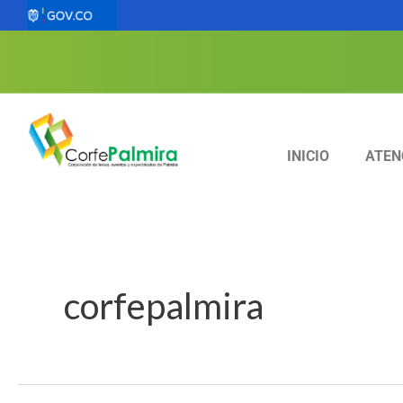
Ir
al
contenido
INICIO
ATEN
corfepalmira