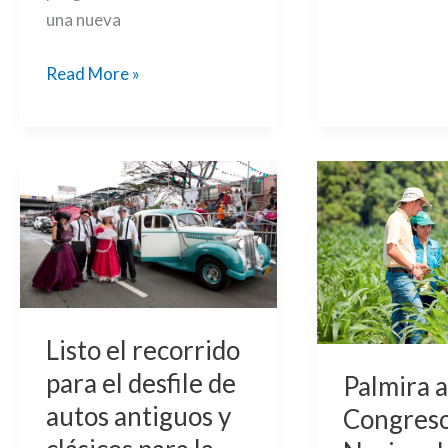
una nueva
Read More »
Listo
Palmira
el
acogerá
recorrido
Congreso
para
Nacional
el
de
desfile
Agricultura
de
Sostenible
Listo el recorrido
autos
en
para el desfile de
Palmira 
antiguos
la
autos antiguos y
Congres
y
48ª