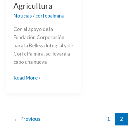
la
Agricultura
Agricultura
Noticias
/
corfepalmira
Con el apoyo de la
Fundación Corporación
para la Belleza Integral y de
CorfePalmira, se llevará a
cabo una nueva
Read More »
←
Previous
1
2