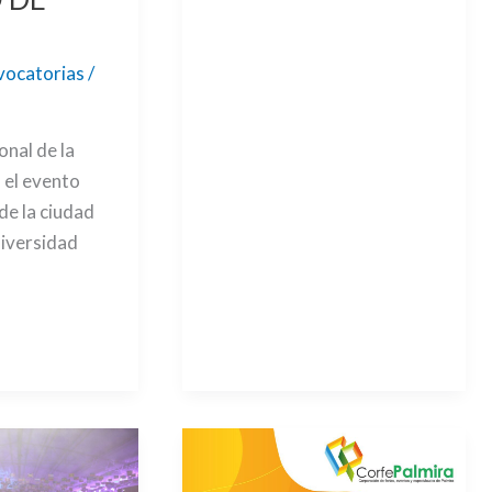
ocatorias
/
onal de la
 el evento
de la ciudad
diversidad
RIA
INVITACIÓN
PARA