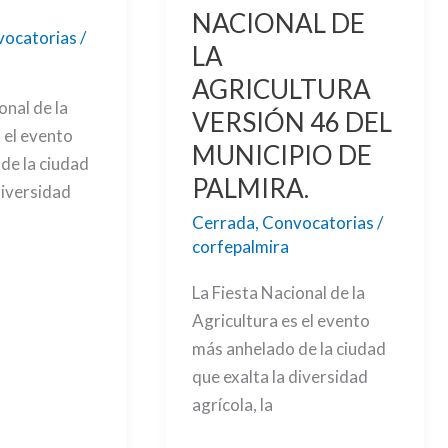
DE
NACIONAL DE
ocatorias
/
PALMIRA.
LA
AGRICULTURA
onal de la
VERSIÓN 46 DEL
 el evento
MUNICIPIO DE
de la ciudad
PALMIRA.
diversidad
Cerrada
,
Convocatorias
/
corfepalmira
La Fiesta Nacional de la
Agricultura es el evento
más anhelado de la ciudad
que exalta la diversidad
agrícola, la