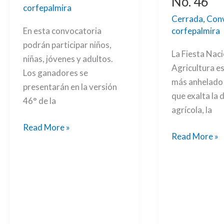
No. 46
corfepalmira
Cerrada
,
Conv
corfepalmira
En esta convocatoria
podrán participar niños,
La Fiesta Naci
niñas, jóvenes y adultos.
Agricultura es
Los ganadores se
más anhelado 
presentarán en la versión
que exalta la 
46° de la
agrícola, la
Read More »
Read More »