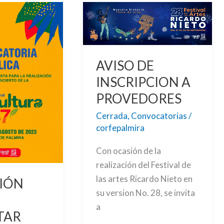
AVISO
DE
INSCRIPCION
A
AVISO DE
PROVEDORES
INSCRIPCION A
N
PROVEDORES
Cerrada
,
Convocatorias
/
corfepalmira
Con ocasión de la
realización del Festival de
las artes Ricardo Nieto en
CIÓN
su version No. 28, se invita
a
TAR