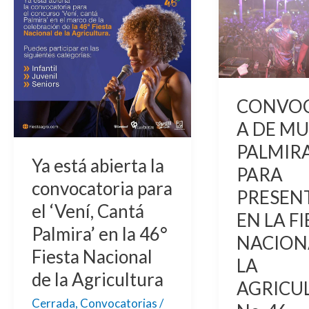
abierta
MUSICOS
la
PALMIRANO
convocatoria
PARA
para
PRESENTARS
el
EN
CONVOC
‘Vení,
LA
Cantá
FIESTA
A DE MU
Palmira’
NACIONAL
PALMIR
en
DE
Ya está abierta la
PARA
la
LA
convocatoria para
PRESEN
46°
AGRICULTU
el ‘Vení, Cantá
EN LA F
Fiesta
No.
Palmira’ en la 46°
Nacional
46
NACION
Fiesta Nacional
de
LA
de la Agricultura
la
AGRICU
Agricultura
Cerrada
,
Convocatorias
/