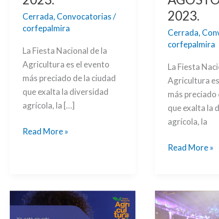
2023.
Cerrada
,
Convocatorias
/
corfepalmira
Cerrada
,
Conv
corfepalmira
La Fiesta Nacional de la
Agricultura es el evento
La Fiesta Naci
más preciado de la ciudad
Agricultura es
que exalta la diversidad
más preciado 
agrícola, la […]
que exalta la 
agrícola, la
Read More »
Read More »
Ya
CONVOCATO
está
DE