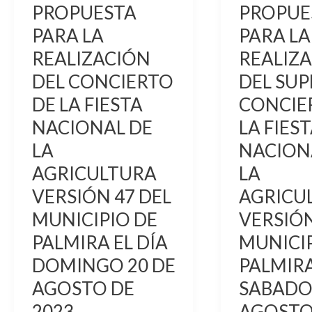
PROPUESTA
PROPUE
VERSIÓN
AGRICULTU
47
VERSIÓN
PARA LA
PARA LA
DEL
47
REALIZACIÓN
REALIZ
MUNICIPIO
DEL
DEL CONCIERTO
DEL SUP
DE
MUNICIPIO
DE LA FIESTA
CONCIE
PALMIRA
DE
NACIONAL DE
LA FIES
EL
PALMIRA
LA
NACION
DÍA
EL
DOMINGO
DÍA
AGRICULTURA
LA
20
SABADO
VERSIÓN 47 DEL
AGRICU
DE
19
MUNICIPIO DE
VERSIÓN
AGOSTO
DE
PALMIRA EL DÍA
MUNICIP
DE
AGOSTO
DOMINGO 20 DE
PALMIRA
2023.
DE
2023.
AGOSTO DE
SABADO 
2023.
AGOSTO