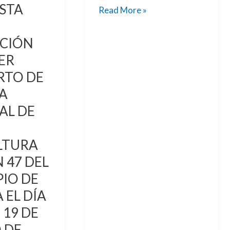
STA
RA
Read More »
ACIÓN
ER
RTO DE
TA
AL DE
LTURA
 47 DEL
IO DE
 EL DÍA
19 DE
 DE